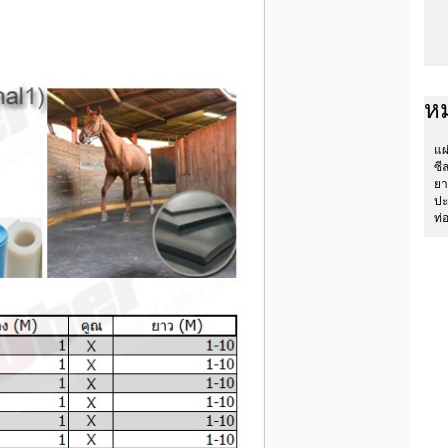
หม
แผ
ซี
ยา
ปะ
ท่