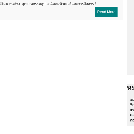
ิโคน ทนด่าง อุตสาหกรรมอุปกรณ์คอมพิวเตอร์และการสื่อสาร /
Read More
หม
แผ
ซี
ยา
ปะ
ท่