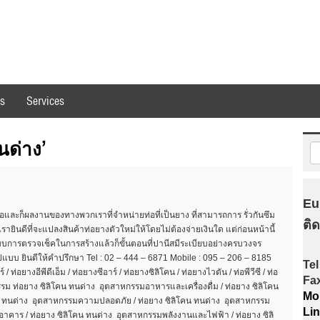
es
Services
นด่าง’
Eu
มือและก็ผลงานของทางพวกเราที่จำหน่ายท่อที่เป็นยาง ที่สามารถการ รั่วกันซึม
ติ
ายินดีที่จะแปลงสินค้าท่อยางตัวใหม่ให้โดยไม่ต้องจ่ายเงินใด แต่ก่อนหน้านี้
บบการตรวจเช็คในการสร้างแล้วก็ขั้นตอนที่ปานีสมีระเบียบอย่างครบวงจร
แบบ ยินดีให้คำปรึกษา Tel : 02 – 444 – 6871 Mobile : 095 – 206 – 8185
Tel
/ ท่อยางอีพีดีเอ็ม / ท่อยางซีอาร์ / ท่อยางซิลิโคน / ท่อยางไวตัน / ท่อพีวีซี / ท่อ
Fa
หกรรม ท่อยาง ซิลิโคน ทนด่าง อุตสาหกรรมอาหารและเครื่องดื่ม / ท่อยาง ซิลิโคน
Mob
น ทนด่าง อุตสาหกรรมความปลอดภัย / ท่อยาง ซิลิโคน ทนด่าง อุตสาหกรรม
Li
อาคาร / ท่อยาง ซิลิโคน ทนด่าง อุตสาหกรรมพลังงานและไฟฟ้า / ท่อยาง ซิลิ